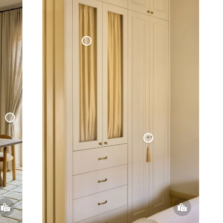
Cafégardin Dörr Vävd Linne
- Havregul
dinomtag
Tassel Dekor