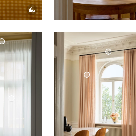
ld Dubbel
na Vägg
Måttbeställd
Gardinstång Svart
Vävd Linnegardin
- Ljusrosa
Tunn
Linnegardin