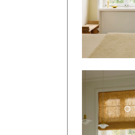
Hissgardin Vävd L