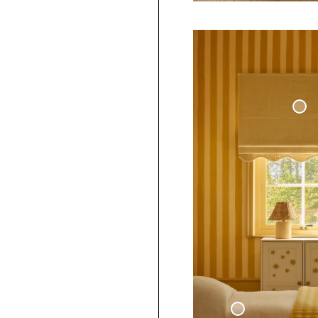
Mörkläggande Hissgar
Våg
- Havregul