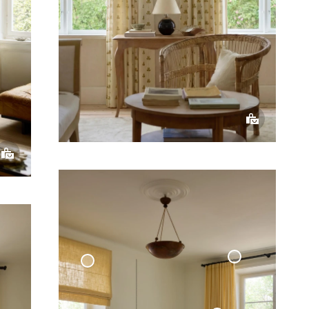
Måttbeställd
Gardinstång
Hissgardin Vävd Linne
'Klot' Svart