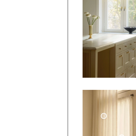
K
Cy
C
Co
Vävd Linnegardin
- Benvit