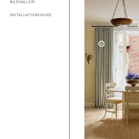
BILDGALLERI
INSTALLATIONSGUIDE
Måttbestäl
Gardinstån
Svart
Vävd Linnegardin