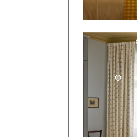
Överkast Vävd Linne
- Benvit
Måttbestäl
Gardinske
Mörkläggande Vävd Linnegardin
Cottage Collection