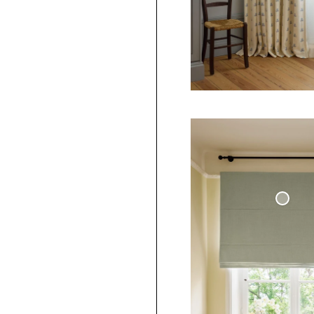
Mörkläggande Hissgardin V
Linne