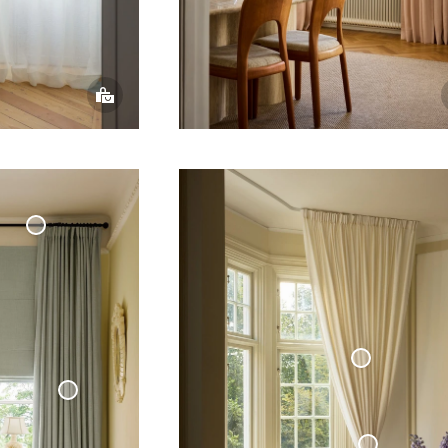
Måttbeställd
Gardinstång
'Klot' Svart
ävd
Vävd Linnegardin
Mörkläggande
Vävd
Linnegardin