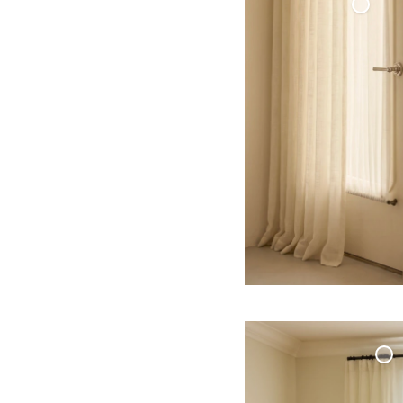
Cafégardin Dörr Vävd Linne
Benvit
Måttbeställd Gardin
Svart