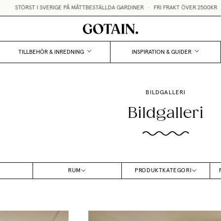
ST I SVERIGE PÅ MÅTTBESTÄLLDA GARDINER
•
FRI FRAKT ÖVER 2500KR
•
GRATIS
TILLBEHÖR & INREDNING
INSPIRATION & GUIDER
BILDGALLERI
Bildgalleri
RUM
PRODUKTKATEGORI