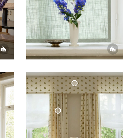
Gardinkappa Cottage
Collection Rakt Avslut
-
Sweet Pea Olivgrön
Vävd Linnegardin Cottage Collection
- Sweet Pea Olivgrön