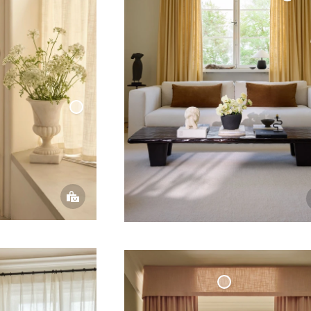
Vävd
-
Linnegardin
Cafégardin
Veckad
Vävd
Linne
-
Benvit
stång
Gardinkappa Vävd Linne