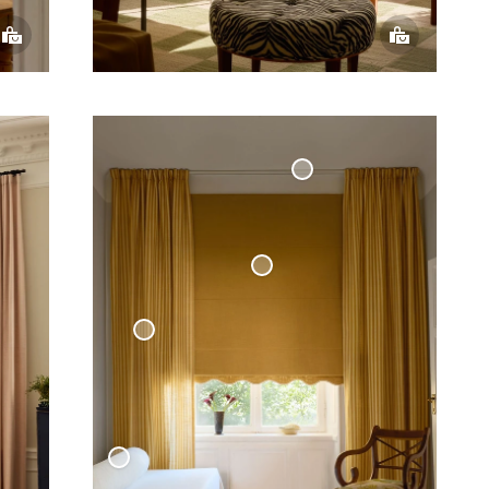
Måttbeställd
Gardinskena
Mörkläggande Hissgardin
Våg
- Senap
Vävd Linnegardin Cottage Collection