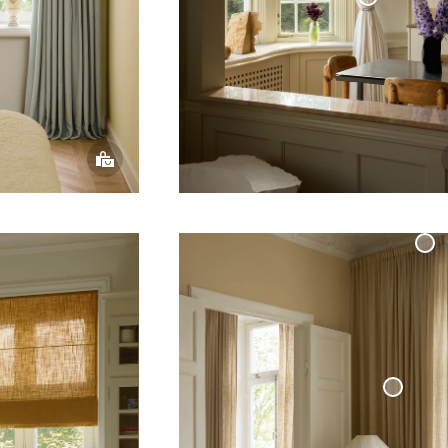
Gardinomtag
Kedja
Måttbeställd
Gardinskena
inne
Bouclégardin