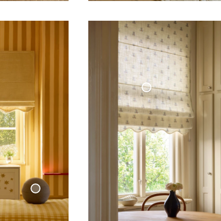
din
Hissgardin Våg Cottage Collection
Kudde
Klot