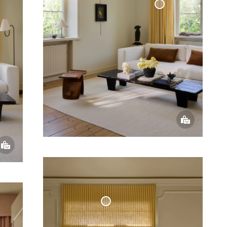
Vävd
Linnegardin
Hissgardin Våg Cottage
Collection