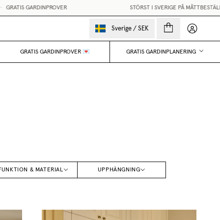
 GARDINPROVER
STÖRST I SVERIGE PÅ MÅTTBESTÄLLDA GARD
Mina sido
Sverige
/
SEK
GRATIS GARDINPROVER 💌
GRATIS GARDINPLANERING
FUNKTION & MATERIAL
UPPHÄNGNING