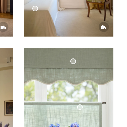
Kudde Cylinder Vävd Linne
- Benvit
Överkast Vävd Linne
- Benvit
Mörkläggande
Hissgardin Vävd Linne
Cafégardin
Minimalist Vävd
Linne