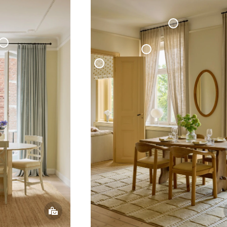
Måttbeställd
Gardinstång Svart
ld
g 'Klot'
Vävd Linnegardin
Mörkläggande Hissgardin Vävd Linne Cottage Collection
Gar