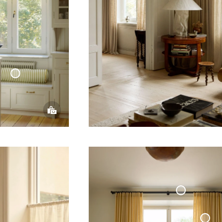
udde
linder
ottage
llection
Måttbeställd
Dubbel
Gardinstång Svart